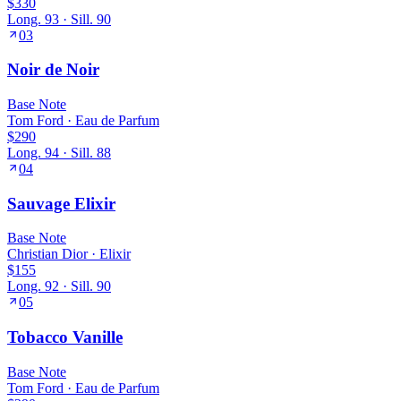
$330
Long.
93
· Sill.
90
03
Noir de Noir
Base
Note
Tom Ford
·
Eau de Parfum
$290
Long.
94
· Sill.
88
04
Sauvage Elixir
Base
Note
Christian Dior
·
Elixir
$155
Long.
92
· Sill.
90
05
Tobacco Vanille
Base
Note
Tom Ford
·
Eau de Parfum