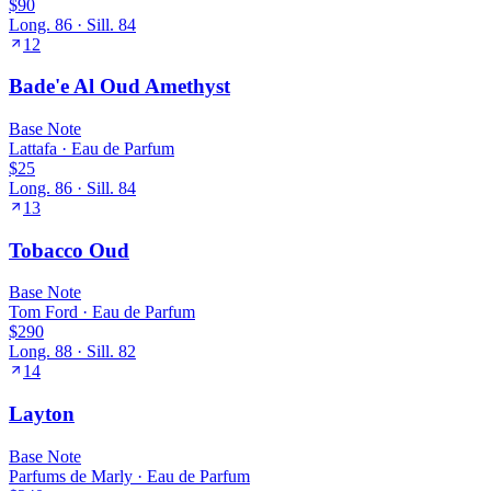
$90
Long.
86
· Sill.
84
12
Bade'e Al Oud Amethyst
Base
Note
Lattafa
·
Eau de Parfum
$25
Long.
86
· Sill.
84
13
Tobacco Oud
Base
Note
Tom Ford
·
Eau de Parfum
$290
Long.
88
· Sill.
82
14
Layton
Base
Note
Parfums de Marly
·
Eau de Parfum