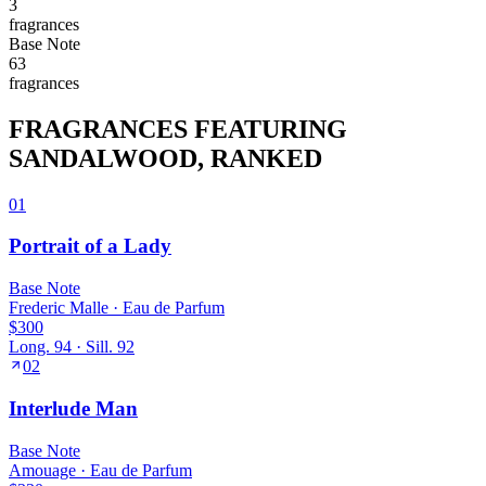
3
fragrance
s
Base
Note
63
fragrance
s
FRAGRANCES FEATURING
SANDALWOOD
, RANKED
01
Portrait of a Lady
Base
Note
Frederic Malle
·
Eau de Parfum
$300
Long.
94
· Sill.
92
02
Interlude Man
Base
Note
Amouage
·
Eau de Parfum