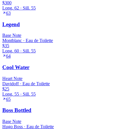
$300
Long.
62
· Sill.
55
63
Legend
Base
Note
Montblanc
·
Eau de Toilette
$35
Long.
60
· Sill.
55
64
Cool Water
Heart
Note
Davidoff
·
Eau de Toilette
$25
Long.
55
· Sill.
55
65
Boss Bottled
Base
Note
Hugo Boss
·
Eau de Toilette