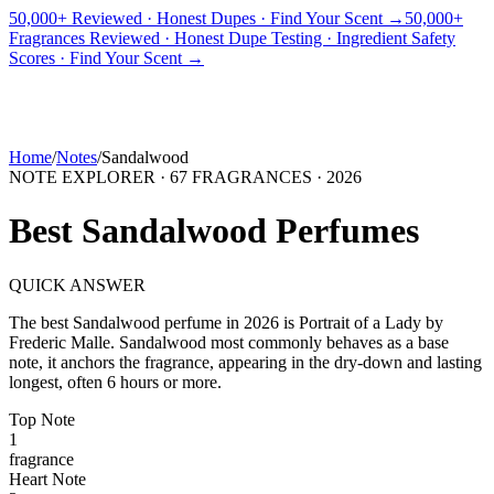
50,000+ Reviewed · Honest Dupes · Find Your Scent →
50,000+
Fragrances Reviewed · Honest Dupe Testing · Ingredient Safety
PICKS
BEST FOR
REVIEWS
DUPES
GUIDES
BRANDS
TOOLS
Scores · Find Your Scent →
ADEGBE
Independent Fragrance Reviews
FIND YOUR SCENT
Home
/
Notes
/
Sandalwood
NOTE EXPLORER ·
67
FRAGRANCES ·
2026
Best
Sandalwood
Perfumes
QUICK ANSWER
The best
Sandalwood
perfume in
2026
is
Portrait of a Lady
by
Frederic Malle
.
Sandalwood
most commonly behaves as
a base
note, it anchors the fragrance, appearing in the dry-down and lasting
longest, often 6 hours or more.
Top
Note
1
fragrance
Heart
Note