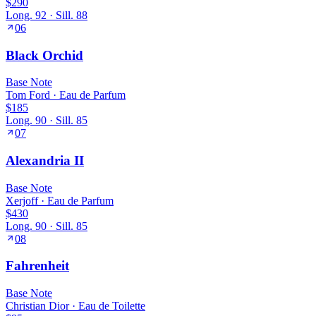
$290
Long.
92
· Sill.
88
06
Black Orchid
Base
Note
Tom Ford
·
Eau de Parfum
$185
Long.
90
· Sill.
85
07
Alexandria II
Base
Note
Xerjoff
·
Eau de Parfum
$430
Long.
90
· Sill.
85
08
Fahrenheit
Base
Note
Christian Dior
·
Eau de Toilette