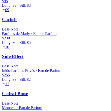
$95
Long.
88
· Sill.
83
09
Carlisle
Base
Note
Parfums de Marly
·
Eau de Parfum
$230
Long.
86
· Sill.
85
10
Side Effect
Base
Note
Initio Parfums Privés
·
Eau de Parfum
$255
Long.
88
· Sill.
82
11
Cedrat Boise
Base
Note
Mancera
·
Eau de Parfum