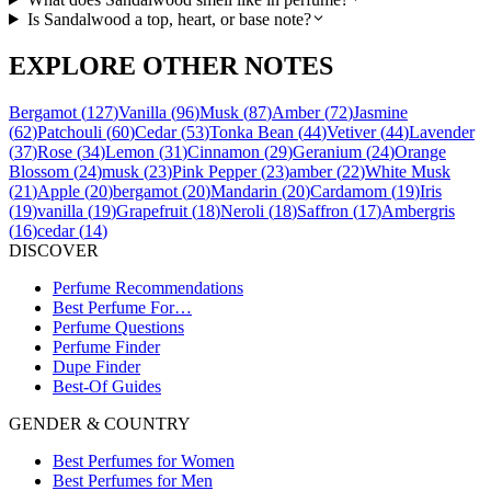
Is Sandalwood a top, heart, or base note?
EXPLORE OTHER NOTES
Bergamot
(
127
)
Vanilla
(
96
)
Musk
(
87
)
Amber
(
72
)
Jasmine
(
62
)
Patchouli
(
60
)
Cedar
(
53
)
Tonka Bean
(
44
)
Vetiver
(
44
)
Lavender
(
37
)
Rose
(
34
)
Lemon
(
31
)
Cinnamon
(
29
)
Geranium
(
24
)
Orange
Blossom
(
24
)
musk
(
23
)
Pink Pepper
(
23
)
amber
(
22
)
White Musk
(
21
)
Apple
(
20
)
bergamot
(
20
)
Mandarin
(
20
)
Cardamom
(
19
)
Iris
(
19
)
vanilla
(
19
)
Grapefruit
(
18
)
Neroli
(
18
)
Saffron
(
17
)
Ambergris
(
16
)
cedar
(
14
)
DISCOVER
Perfume Recommendations
Best Perfume For…
Perfume Questions
Perfume Finder
Dupe Finder
Best-Of Guides
GENDER & COUNTRY
Best Perfumes for Women
Best Perfumes for Men