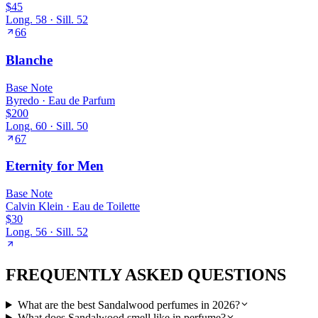
$45
Long.
58
· Sill.
52
66
Blanche
Base
Note
Byredo
·
Eau de Parfum
$200
Long.
60
· Sill.
50
67
Eternity for Men
Base
Note
Calvin Klein
·
Eau de Toilette
$30
Long.
56
· Sill.
52
FREQUENTLY ASKED QUESTIONS
What are the best Sandalwood perfumes in 2026?
What does Sandalwood smell like in perfume?