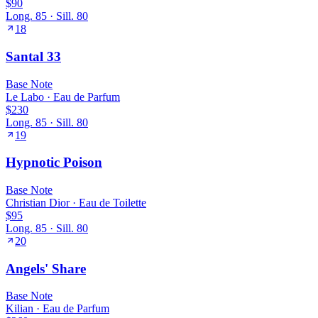
$90
Long.
85
· Sill.
80
18
Santal 33
Base
Note
Le Labo
·
Eau de Parfum
$230
Long.
85
· Sill.
80
19
Hypnotic Poison
Base
Note
Christian Dior
·
Eau de Toilette
$95
Long.
85
· Sill.
80
20
Angels' Share
Base
Note
Kilian
·
Eau de Parfum